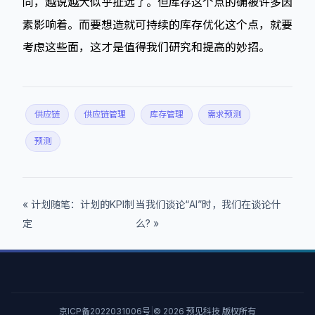
同，越说越大似乎扯远了。但库存这个点的确被许多因
素影响着。而要想造就可持续的库存优化这个点，就要
考虑这些面，这才是值得我们研究和提高的妙招。
供应链
供应链管理
库存管理
需求预测
预测
« 计划随笔：计划的KPI制
当我们谈论“AI”时，我们在谈论什
定
么? »
京ICP备2022031006号
|
© 2026 预见科技 版权所有