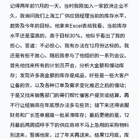
记得两年前11月的一天，当时我刚加入一家欧洲企业不
久，我询问我们上海工厂供应链经理当前的库存水平，
趋势及今年的目标。他拿来Excel表给我看，当前库存
水平还是蛮高的，高于目标30%。他似乎看出了我的
担心，答道：不必担心，我有办法在12月份达标的。我
还是有些不放心，随后我参与了他组织的一系列会议。
首先他找来所有的计划员开会，分析大金额和慢动库
存；发现许多高金额的库存是成品，好些是一些大客户
让备的货，以及各种订单及需求变化推迟之后的慢动；
于是又找来销售部门的哥们帮忙催客户提货或结算，再
不行让经销商在年底想办法多屯些货；接下来还得说服
财务和厂长签单报废一批呆滞库存；最后更绝的是，12
月最后两周招呼手下的供应商将不马上急用的采购物料
别送来，暂搁他家，过了年关再送来。结果12月底，库