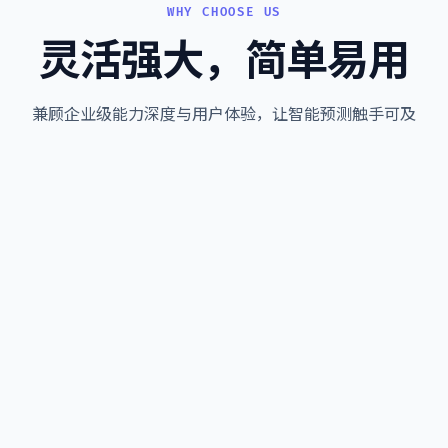
WHY CHOOSE US
灵活强大，简单易用
兼顾企业级能力深度与用户体验，让智能预测触手可及
的预测
便捷的
内部数据维护
下、经销商、分子公司
基础数据快速集成，营促销、
存策略
极简的
预测任务
最小库存、多级库存网络优化
多版本任务快速创建并维护，
清晰的
准确率指标复盘
集成常见预测绩效指标和分析