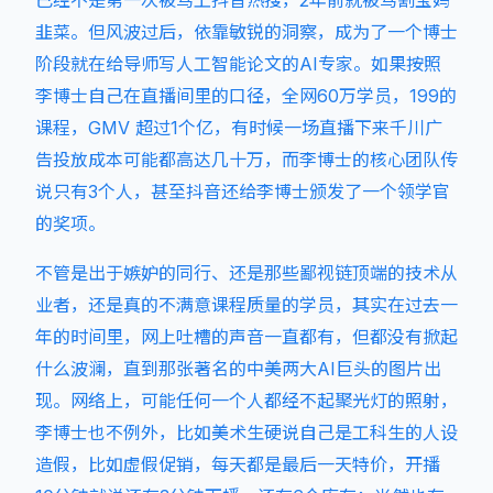
已经不是第一次被骂上抖音热搜，2年前就被骂割宝妈
韭菜。但风波过后，依靠敏锐的洞察，成为了一个博士
阶段就在给导师写人工智能论文的AI专家。如果按照
李博士自己在直播间里的口径，全网60万学员，199的
课程，GMV 超过1个亿，有时候一场直播下来千川广
告投放成本可能都高达几十万，而李博士的核心团队传
说只有3个人，甚至抖音还给李博士颁发了一个领学官
的奖项。
不管是出于嫉妒的同行、还是那些鄙视链顶端的技术从
业者，还是真的不满意课程质量的学员，其实在过去一
年的时间里，网上吐槽的声音一直都有，但都没有掀起
什么波澜，直到那张著名的中美两大AI巨头的图片出
现。网络上，可能任何一个人都经不起聚光灯的照射，
李博士也不例外，比如美术生硬说自己是工科生的人设
造假，比如虚假促销，每天都是最后一天特价，开播