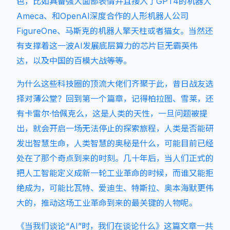
色，比如具备强大面部表情并且接入了GPT4的机器人
Ameca、和OpenAI深度合作的人形机器人公司
FigureOne、马斯克的机器人擎天柱或者猫女。当然还
有支撑着这一波AI发展底层算力的芯片巨无霸英伟
达，以及中国的百模大战等等。
为什么这些科技圈的顶流大佬们齐聚于此，昔日战友选
择对薄公堂？回到第一个篇章，记得柏拉图、雪莱，还
有卡雷尔·恰佩克么，这是人类的天性，一旦问题被提
出，就会开启一场无法停止的探索旅程，人类是否能研
发出智慧生命，人类智慧的奥秘是什么，可能目前已经
处在了那个奇点到来的时刻。几十年后，当人们正式的
把人工智能定义成新一轮工业革命的时候，而谁又能拒
绝成为，可能比瓦特、爱迪生、特斯拉、奥本海默更伟
大的，推动这场工业革命到来的最关键的人物呢。
《当我们谈论“AI”时，我们在谈论什么》这篇文章一共