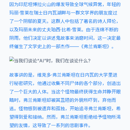
因为印尼坦博拉火山的爆发导致全球气候异常，年轻的
玛丽·雪莱在瑞士日内瓦湖畔与一群文学界的朋友度过
了一个阴郁的夏天。这群人中包括了著名的诗人拜伦，
以及玛丽未来的丈夫珀西·比希·雪莱。由于连绵不断的
阴雨，他们决定以讲述鬼故事来消磨时间，这一决定最
终催生了文学史上的一部杰作——《弗兰肯斯坦》。
故事讲的是，维克多·弗兰肯斯坦在日内瓦的大学里进
行秘密研究，他通过收集不同尸体的各个部分，创造出
了一个巨大的人体。当这个怪物最终获得生命并睁开眼
睛时，弗兰肯斯坦却被其丑陋的外貌所吓到，弃他而
逃。怪物感到被遗弃和孤独，开始追寻弗兰肯斯坦，希
望得到爱和接纳。然而，弗兰肯斯坦拒绝给予怪物所渴
望的友情，这导致了一系列的悲剧事件。