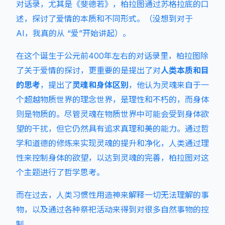
对话录，尤其是《斐德若》，柏拉图通过苏格拉底的口
述，探讨了爱情的本质和不同形式。（没想到对于
AI，我真的从 “爱”开始讲起）。
在这个诞生于公元前400年左右的对话录里，柏拉图除
了关于爱情的探讨，更重要的是提出了对
人类本质和目
的思考
，提出了
灵魂和身体区别
，他认为灵魂来自于一
个超越物质世界的理念世界，是理性和不朽的，而身体
则是物质的。尽管灵魂在物质世界中可能会受到身体欲
望的干扰，但它仍然具有追求真理和美的能力。通过哲
学和道德的修炼来实现灵魂的提升和净化，人类通过理
性来控制身体的欲望，以达到灵魂的完善，柏拉图对这
个主题进行了哲学思考。
而在过去，人类习惯性用造神来解释一切无法理解的事
物，以及通过各种祭祀活动来得到对很多自然事物的控
制。