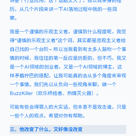
讲整个行业应用，这个话题太大了，我以我亲身的经
历，从几个片段来讲一下AI落地过程中我的一些洞
察。
我是一个谨慎的乐观主义者，谨慎到什么程度呢，我觉
得“谨慎的乐观主义者”这个词，其实都是悲观主义者给
自己找的一个台阶~ 所以当我看到有太多人鼓吹一个事
情的时候，我往往的第一反应是抗拒的，但不巧，我又
是一个AI领域的创业者，又是一个AI领域的博主，这
样矛盾拧巴的搭配，让我可能真的会从多个角度来审视
一个事情。我们先以从负向一些视角来聊，做一个
BuzzKiller（欢乐终结者、热情灭火器）。
可能有些会得罪人的大实话，但本意不是攻击谁，只是
一些个人的观点，希望对你有帮助。
三、他改变了什么，又好像没改变