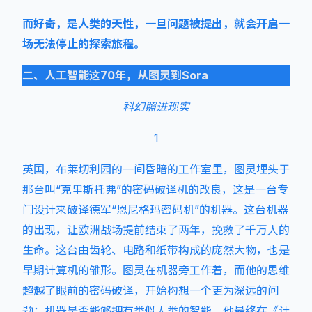
而好奇，是人类的天性，一旦问题被提出，就会开启一
场无法停止的探索旅程。
二、人工智能这70年，从图灵到Sora
科幻照进现实
1
英国，布莱切利园的一间昏暗的工作室里，图灵埋头于
那台叫“克里斯托弗”的密码破译机的改良，这是一台专
门设计来破译德军“恩尼格玛密码机”的机器。这台机器
的出现，让欧洲战场提前结束了两年，挽救了千万人的
生命。这台由齿轮、电路和纸带构成的庞然大物，也是
早期计算机的雏形。图灵在机器旁工作着，而他的思维
超越了眼前的密码破译，开始构想一个更为深远的问
题：机器是否能够拥有类似人类的智能，他最终在《计