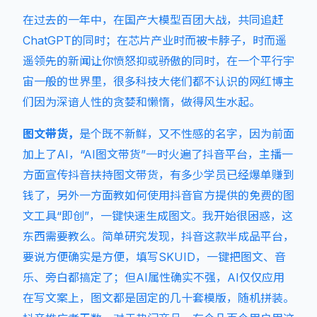
在过去的一年中，在国产大模型百团大战，共同追赶
ChatGPT的同时；在芯片产业时而被卡脖子，时而遥
遥领先的新闻让你愤怒抑或骄傲的同时，在一个平行宇
宙一般的世界里，很多科技大佬们都不认识的网红博主
们因为深谙人性的贪婪和懒惰，做得风生水起。
图文带货，
是个既不新鲜，又不性感的名字，因为前面
加上了AI，“AI图文带货”一时火遍了抖音平台，主播一
方面宣传抖音扶持图文带货，有多少学员已经爆单赚到
钱了，另外一方面教如何使用抖音官方提供的免费的图
文工具“即创”，一键快速生成图文。我开始很困惑，这
东西需要教么。简单研究发现，抖音这款半成品平台，
要说方便确实是方便，填写SKUID，一键把图文、音
乐、旁白都搞定了；但AI属性确实不强，AI仅仅应用
在写文案上，图文都是固定的几十套模版，随机拼装。