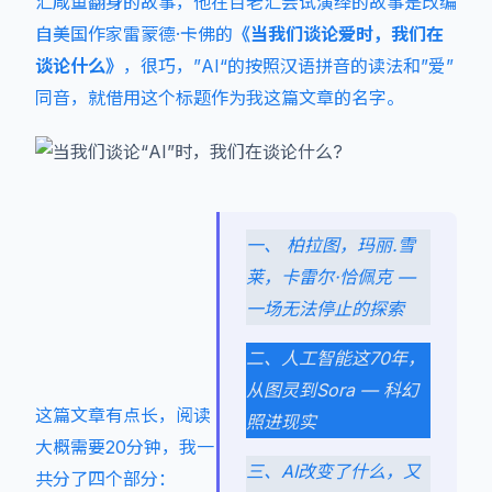
汇咸鱼翻身的故事，他在百老汇尝试演绎的故事是改编
自美国作家雷蒙德·卡佛的
《当我们谈论爱时，我们在
谈论什么》
，很巧，”AI“的按照汉语拼音的读法和”爱”
同音，就借用这个标题作为我这篇文章的名字。
一、 柏拉图，玛丽.雪
莱，卡雷尔·恰佩克 —
一场无法停止的探索
二、人工智能这70年，
从图灵到Sora — 科幻
这篇文章有点长，阅读
照进现实
大概需要20分钟，我一
三、AI改变了什么，又
共分了四个部分：