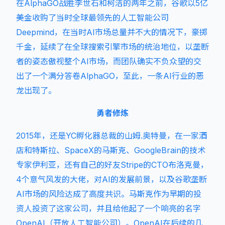
在AlphaGO战胜李世石和柯洁的两年之前，谷歌以5亿
美金收购了当时全球最领先的人工智能公司
Deepmind，在当时AI市场总量并不大的情况下，豪掷
千金，延续了在全球搜索引擎市场的统治地位，以垄断
者的姿态傲视整个AI市场，而团队确实不负众望的交
出了一个满分答卷AlphaGO，至此，一条AI行业的恶
龙出现了。
勇者修炼
2015年，还是YC孵化器总裁的山姆.奥特曼，在一家酒
店和特斯拉、SpaceX的马斯克、GoogleBrain的技术
专家伊利亚，还有自己的好友Stripe的CTO布洛克曼，
4个意气风发的大佬，对AI的发展前景，以及谷歌垄断
AI市场的风险达成了高度共识。马斯克作为早期的投
资人投资了这家公司，并且给他起了一个响亮的名字
OpenAI（开放人工智能公司）。OpenAI在后续的几