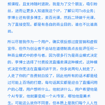
频课程，且支持随时退款，我是为了交个朋友，吸引粉
丝，进而让更多人知道我这个IP，了解公司ToB业务；
李博士还有很多博主，卖百元课，然后二转做千元课，
为了直接变现。都是有各自的商业目的，谁也不比谁高
尚。
所以尽管我作为一个用户，确实很反感过度营销和虚假
宣传，但作为创业者不会站在道德制高点去批评任何一
种商业模式中的参与者，因为很多行为是商业模式决定
的，李博士选择了付费投流直播卖课这种模式，这种模
式决定你无法在直播间讲干货，你多说两句人就走了，
人走了你的广告费就白投了，因此他所有的话术都是经
过可能上百场的打磨，每句话其实都是迎合了直播间用
户的心理，用户想听什么，他就讲什么，用户希望他是
个AI专家，他就要变成一个AI专家，哪怕他是美术
生。可能这么说你不同意，但本质上是我们每个人人性