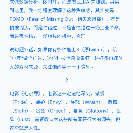
来做数据分析，做PPT，而是怎么用AI来赚钱。其实
到这里，我一定程度理解了这种焦虑感，其实就是
FOMO（Fear of Missing Out，错失恐惧症），不是
怕被淘汰，而是怕错过，不是害怕错过一场工业革命，
而是害怕错过一场赚钱的机会，合理。
说句题外话，如果你有条件能上X（原twitter），给
“小互”做个广告，这位科技信息收集狂，是好多自媒体
人的素材来源，关注他约等于一手信息~
2
电影《七宗罪》，老影迷一定记忆深刻，傲慢
（Pride）、嫉妒（Envy）、暴怒（Wrath）、懒惰
（Sloth）、贪婪（Greed）、暴食（Gluttony）、色
欲（Lust）,基督教认为这些所有罪恶行为的源头，但
这些就是人性。