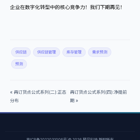
企业在数字化转型中的核心竞争力！我们下期再见！
供应链
供应链管理
库存管理
需求预测
预测
« 再订货点公式系列(二):正态
再订货点公式系列(四):净提前
分布
期 »
京ICP备2022031006号
|
© 2026 预见科技 版权所有