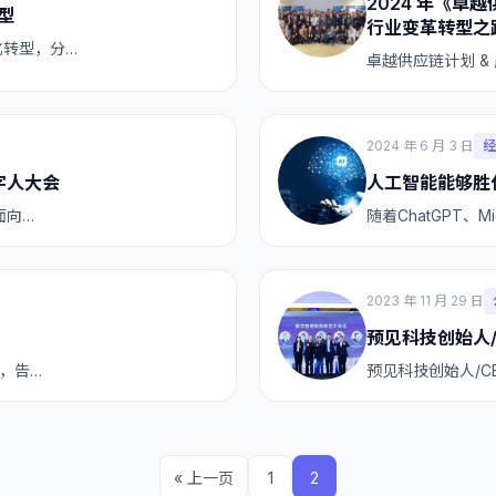
2024 年《卓
型
行业变革转型之
化转型，分…
卓越供应链计划 &
2024 年 6 月 3 日
经
字人大会
人工智能能够胜
面向…
随着ChatGPT、Mid
2023 年 11 月 29 日
预见科技创始人/
史，告…
预见科技创始人/C
« 上一页
1
2