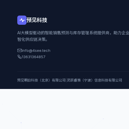
预见科技
AI大模型驱动的智能销售预测与库存管理系统提供商，助力企
智化供应链决策。
info@4see.tech
13631364857
预见明日科技（北京）有限公司
|
灵跃睿策（宁波）信息科技有限公司